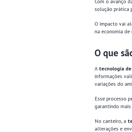
Com o avanço da
solução prática 
O impacto vai al
na economia de 
O que sã
A
tecnologia de
informações vali
variações do am
Esse processo p
garantindo mais 
No canteiro, a
t
alterações e en