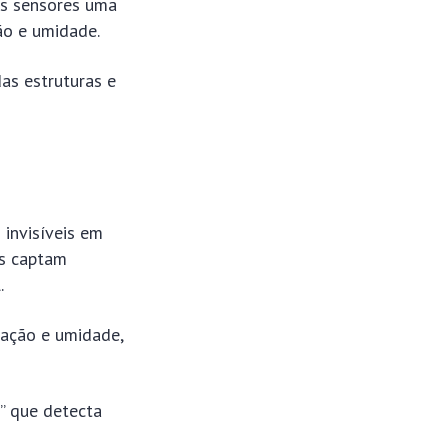
os sensores uma
ção e umidade.
das estruturas e
invisíveis em
es captam
.
ração e umidade,
” que detecta