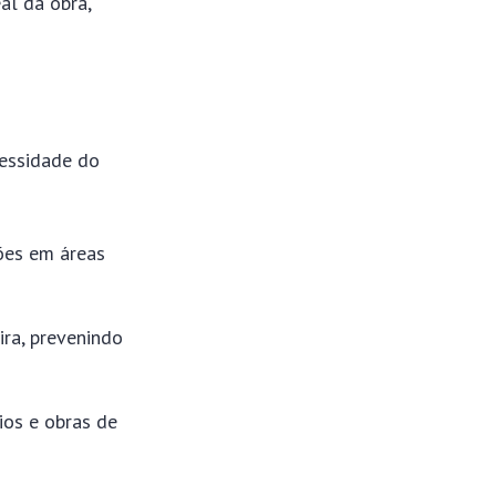
al da obra,
cessidade do
sões em áreas
ira, prevenindo
ios e obras de