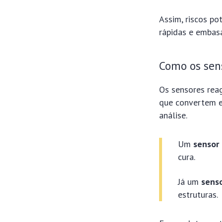
Assim, riscos po
rápidas e embas
Como os sen
Os sensores reag
que convertem e
análise.
Um
sensor
cura.
Já um
senso
estruturas.