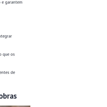
o e garantem
ntegrar
o que os
ientes de
obras